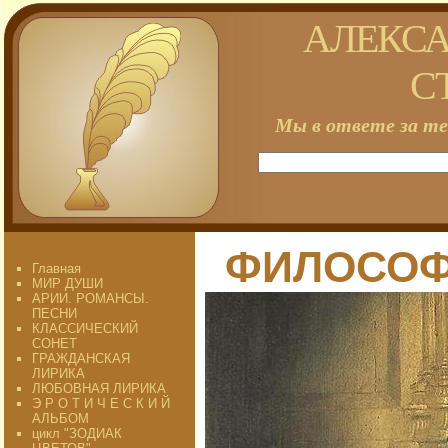
АЛЕКСА
С
Мы в ответе за те
ФИЛОСОФ
Главная
МИР ДУШИ
АРИИ. РОМАНСЫ.
ПЕСНИ
КЛАССИЧЕСКИЙ
СОНЕТ
ГРАЖДАНСКАЯ
ЛИРИКА
ЛЮБОВНАЯ ЛИРИКА
Э Р О Т И Ч Е С К И Й
АЛЬБОМ
цикл "ЗОДИАК