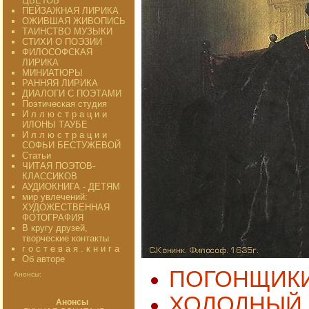
ЦВЕТОВ"
ПЕЙЗАЖНАЯ ЛИРИКА
ОЖИВШАЯ ЖИВОПИСЬ
ТАИНСТВО МУЗЫКИ
СТИХИ О ПОЭЗИИ
ФИЛОСОФСКАЯ
ЛИРИКА
МИНИАТЮРЫ
РАННЯЯ ЛИРИКА
ДИАЛОГИ С ПОЭТАМИ
Поэтическая студия
И л л ю с т р а ц и и
ИЛОНЫ ТАУБЕ
И л л ю с т р а ц и и
СОФЬИ БЕСТУЖЕВОЙ
Статьи
ЧИТАЯ ПОЭТОВ-
КЛАССИКОВ
АУДИОКНИГА - ДЕТЯМ
мир увлечений:
ХУДОЖЕСТВЕННАЯ
ФОТОГРАФИЯ
В кругу друзей,
творческие контакты
г о с т е в а я . к н и г а
Об авторе
ПОГОНЩИКИ
Анонсы:
ХОЛОДНЫЙ
Анонсы